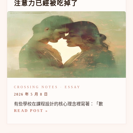
注意力已經被吃掉了
說
數
位
只
是
工
具，
但
孩
子
的
注
意
力
已
經
被
2026 年 5 月 8 日
吃
掉
有些學校在課程設計的核心理念裡寫著：「數
了
READ POST »