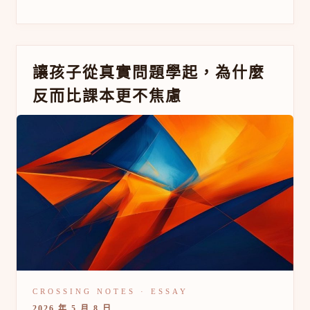
向
錯
了
讓
讓孩子從真實問題學起，為什麼
孩
反而比課本更不焦慮
子
從
真
實
問
題
學
起，
為
什
麼
反
而
比
課
本
更
2026 年 5 月 8 日