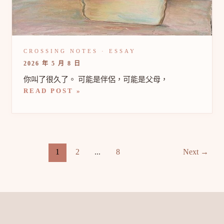
拆
解
這
句
話
背
後
2026 年 5 月 8 日
的
三
你叫了很久了。 可能是伴侶，可能是父母，
個
READ POST »
誤
解
1
2
...
8
Next
→