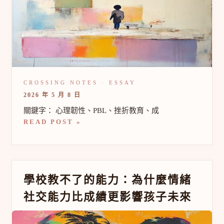
式
學
習
如
何
培
養
心
理
韌
2026 年 5 月 8 日
性
關鍵字： 心理韌性、PBL、挫折教育、成
READ POST »
學
學校教不了的能力：為什麼情緒
校
社交能力比成績更影響孩子未來
教
不
了
的