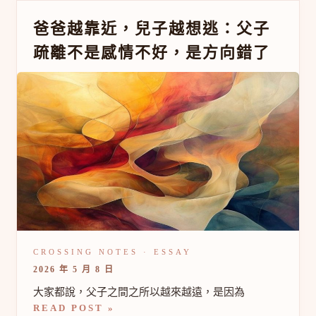
爸
爸爸越靠近，兒子越想逃：父子
爸
疏離不是感情不好，是方向錯了
越
靠
近，
兒
子
越
想
逃：
父
子
疏
離
不
是
感
情
不
2026 年 5 月 8 日
好，
是
大家都說，父子之間之所以越來越遠，是因為
方
READ POST »