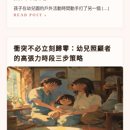
苦、
糾
孩子在幼兒園的戶外活動時間動手打了另一個 […]
結
READ POST »
與
困
難
衝
衝突不必立刻歸零：幼兒照顧者
突
的高張力時段三步策略
不
必
立
刻
歸
零：
幼
兒
照
顧
者
的
高
張