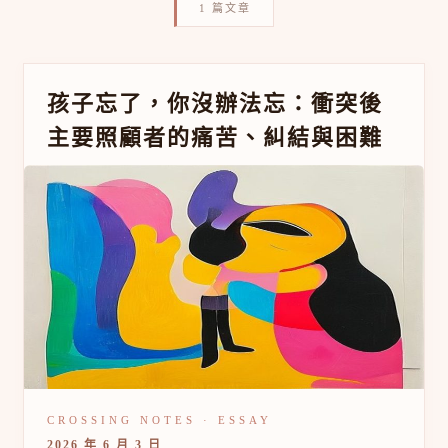
1 篇文章
孩
孩子忘了，你沒辦法忘：衝突後
子
主要照顧者的痛苦、糾結與困難
忘
了，
你
沒
辦
法
忘：
衝
突
後
主
要
照
顧
者
的
痛
2026 年 6 月 3 日