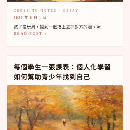
力
時
段
2026 年 6 月 1 日
三
步
孩子搶玩具，搶到一個撲上去抓對方的臉。照
策
READ POST »
略
每
每個學生一張課表：個人化學習
個
如何幫助青少年找到自己
學
生
一
張
課
表：
個
人
化
學