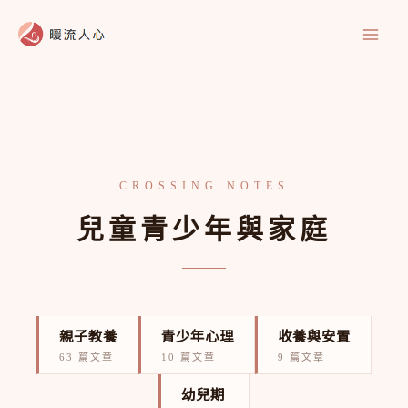
跳
至
主
要
內
容
兒童青少年與家庭
親子教養
青少年心理
收養與安置
63 篇文章
10 篇文章
9 篇文章
幼兒期