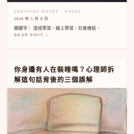
學
習
的
2026 年 5 月 8 日
心
理
關鍵字： 混成學習、線上學習、社會連結、
距
READ POST »
離
問
題
你
你身邊有人在裝睡嗎？心理師拆
身
解這句話背後的三個誤解
邊
有
人
在
裝
睡
嗎？
心
理
師