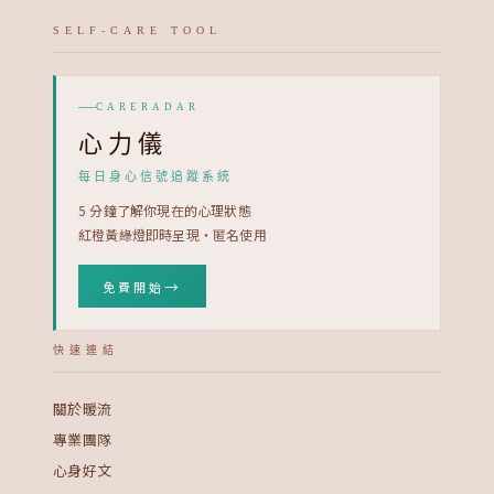
SELF-CARE TOOL
CARERADAR
心力儀
每日身心信號追蹤系統
5 分鐘了解你現在的心理狀態
紅橙黃綠燈即時呈現・匿名使用
→
免費開始
快速連結
關於暖流
專業團隊
心身好文