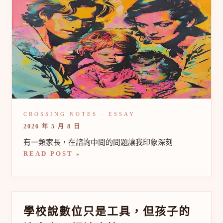
能
力：
為
什
麼
情
緒
社
交
能
力
比
成
2026 年 5 月 8 日
績
更
有一類家長，在諮詢中問的問題讓我印象深刻
影
READ POST »
響
孩
子
未
來
學
學校說數位只是工具，但孩子的
校