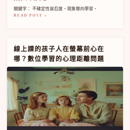
不
焦
關鍵字： 不確定性容忍度、現象導向學習、
慮
READ POST »
線
線上課的孩子人在螢幕前心在
上
哪？數位學習的心理距離問題
課
的
孩
子
人
在
螢
幕
前
心
在
哪？
數
位