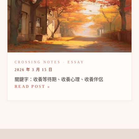
知
道
最
難
的
不
是
審
查
2026 年 3 月 15 日
關鍵字：收養等待期、收養心理、收養伴侶
READ POST »