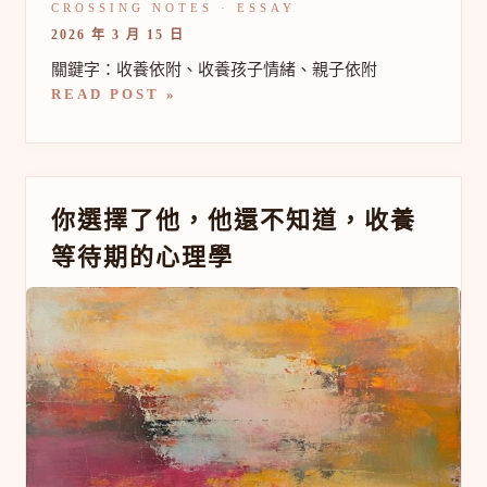
依
附
2026 年 3 月 15 日
關
係
關鍵字：收養依附、收養孩子情緒、親子依附
READ POST »
你
你選擇了他，他還不知道，收養
選
等待期的心理學
擇
了
他，
他
還
不
知
道，
收
養
等
待