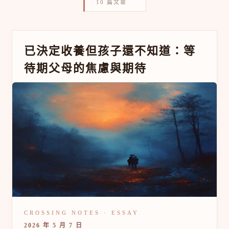
10 篇文章
已
已決定收養但孩子還不知道：等
決
待期父母的焦慮與期待
定
收
養
但
孩
子
還
不
知
道：
等
待
期
父
母
的
焦
2026 年 5 月 7 日