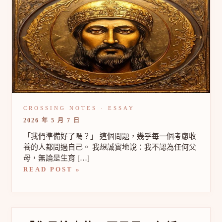
要
準
備
什
麼？
收
養
家
庭
的
心
理
準
2026 年 5 月 7 日
備
清
「我們準備好了嗎？」 這個問題，幾乎每一個考慮收
單
養的人都問過自己。 我想誠實地說：我不認為任何父
母，無論是生育 […]
READ POST »