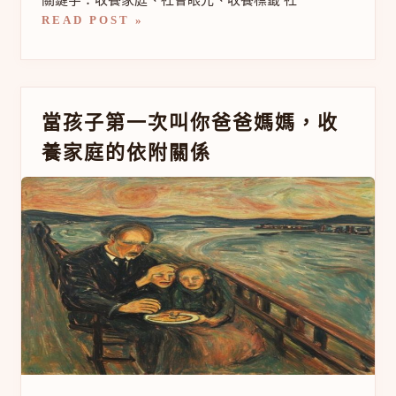
READ POST »
當
當孩子第一次叫你爸爸媽媽，收
孩
養家庭的依附關係
子
第
一
次
叫
你
爸
爸
媽
媽，
收
養
家
庭
的