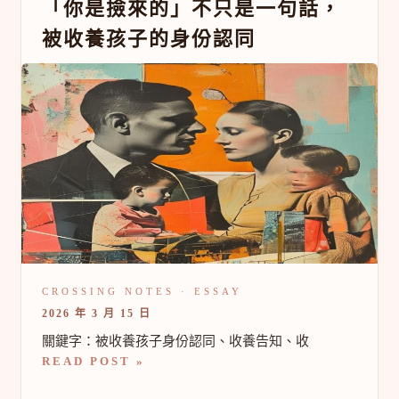
「你
「你是撿來的」不只是一句話，
是
被收養孩子的身份認同
撿
來
的」
不
只
是
一
句
話，
被
收
養
孩
子
的
身
份
2026 年 3 月 15 日
認
同
關鍵字：被收養孩子身份認同、收養告知、收
READ POST »