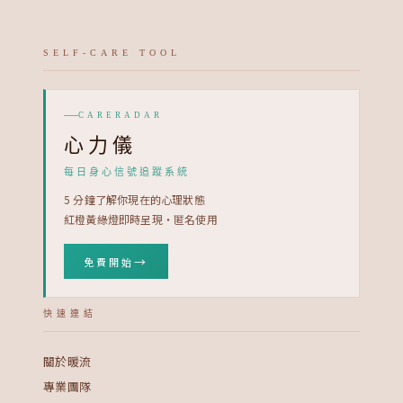
SELF-CARE TOOL
CARERADAR
心力儀
每日身心信號追蹤系統
5 分鐘了解你現在的心理狀態
紅橙黃綠燈即時呈現・匿名使用
→
免費開始
快速連結
關於暖流
專業團隊