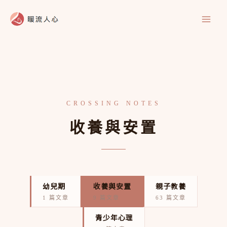
跳
至
主
要
內
容
收養與安置
幼兒期
收養與安置
親子教養
1 篇文章
9 篇文章
63 篇文章
青少年心理