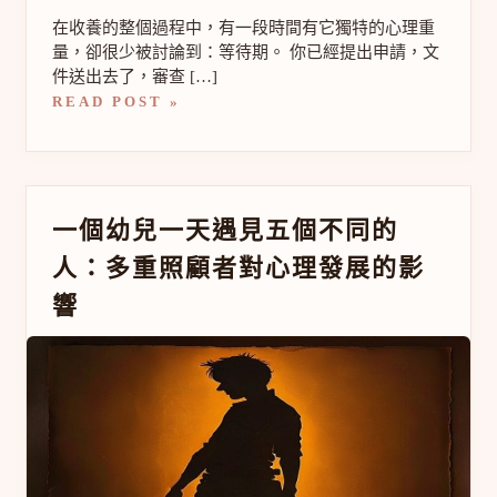
慮
與
在收養的整個過程中，有一段時間有它獨特的心理重
期
量，卻很少被討論到：等待期。 你已經提出申請，文
待
件送出去了，審查 […]
READ POST »
一
一個幼兒一天遇見五個不同的
個
人：多重照顧者對心理發展的影
幼
兒
響
一
天
遇
見
五
個
不
同
的
人：