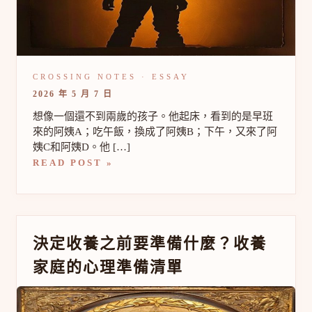
多
重
照
顧
者
對
心
2026 年 5 月 7 日
理
想像一個還不到兩歲的孩子。他起床，看到的是早班
發
展
來的阿姨A；吃午飯，換成了阿姨B；下午，又來了阿
的
姨C和阿姨D。他 […]
影
READ POST »
響
決
決定收養之前要準備什麼？收養
定
家庭的心理準備清單
收
養
之
前