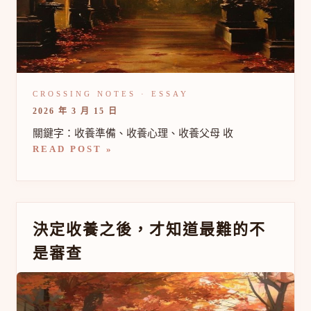
備
好
了
什
麼？
2026 年 3 月 15 日
關鍵字：收養準備、收養心理、收養父母 收
READ POST »
決
決定收養之後，才知道最難的不
定
是審查
收
養
之
後，
才