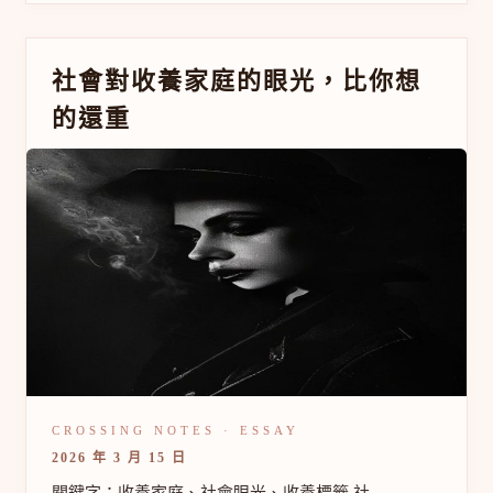
社
社會對收養家庭的眼光，比你想
會
的還重
對
收
養
家
庭
的
眼
光，
比
你
想
的
還
重
2026 年 3 月 15 日
關鍵字：收養家庭、社會眼光、收養標籤 社