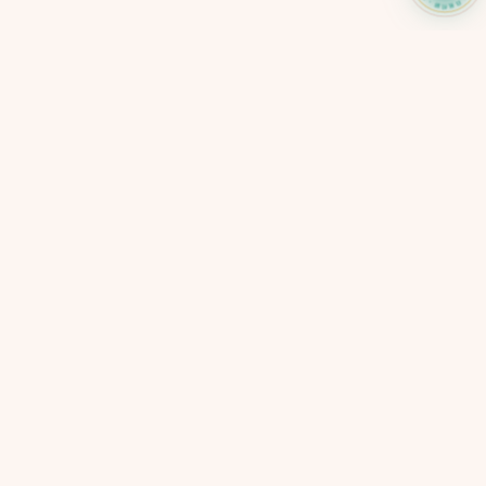
SELF-CARE TOOL
CARERADAR
心力儀
每日身心信號追蹤系統
5 分鐘了解你現在的心理狀態
紅橙黃綠燈即時呈現・匿名使用
→
免費開始
快速連結