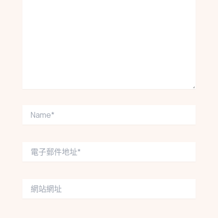
這
裡
輸
入
內
容...
Name*
電
子
郵
件
網
地
站
址
網
*
址