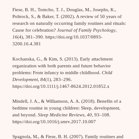
Fiese, B. H., Tomcho, T. J., Douglas, M., Josephs, K.,
Poltrock, S., & Baker, T. (2002). A review of 50 years of
research on naturally occurring family routines and rituals:
Cause for celebration?
Journal of Family Psychology
,
16
(4), 381–390. https://doi.org/10.1037/0893-
3200.16.4.381
Kochanska, G., & Kim, S. (2013). Early attachment
organization with both parents and future behavior
problems: From infancy to middle childhood.
Child
Development
,
84
(1), 283–296.
https://doi.org/10.1111/j.1467-8624.2012.01852.x
Mindell, J. A., & Williamson, A. A. (2018). Benefits of a
bedtime routine in young children: Sleep, development,
and beyond.
Sleep Medicine Reviews
,
40
, 93–108.
https://doi.org/10.1016/j.smrv.2017.10.007
Spagnola, M., & Fiese, B. H. (2007). Family routines and