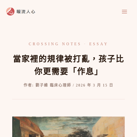
跳
至
主
要
內
容
當家裡的規律被打亂，孩子比
你更需要「作息」
作者:
劉子維 臨床心理師
/
2026 年 3 月 15 日