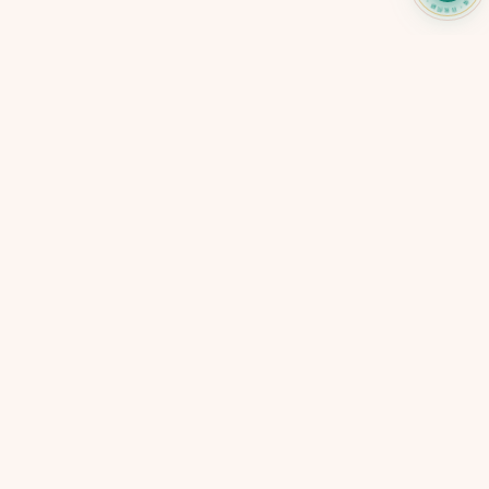
SELF-CARE TOOL
CARERADAR
心力儀
每日身心信號追蹤系統
5 分鐘了解你現在的心理狀態
紅橙黃綠燈即時呈現・匿名使用
→
免費開始
快速連結