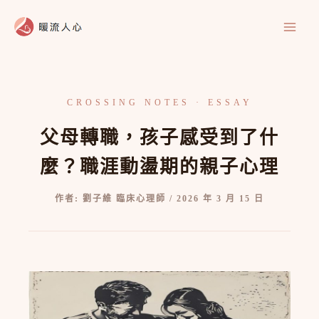
跳
至
主
要
內
容
父母轉職，孩子感受到了什
麼？職涯動盪期的親子心理
作者:
劉子維 臨床心理師
/
2026 年 3 月 15 日