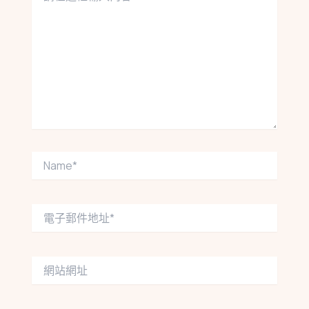
這
裡
輸
入
內
容...
Name*
電
子
郵
件
網
地
站
址
網
*
址