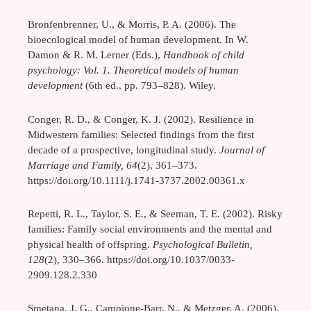
Bronfenbrenner, U., & Morris, P. A. (2006). The
bioecological model of human development. In W.
Damon & R. M. Lerner (Eds.),
Handbook of child
psychology: Vol. 1. Theoretical models of human
development
(6th ed., pp. 793–828). Wiley.
Conger, R. D., & Conger, K. J. (2002). Resilience in
Midwestern families: Selected findings from the first
decade of a prospective, longitudinal study.
Journal of
Marriage and Family, 64
(2), 361–373.
https://doi.org/10.1111/j.1741-3737.2002.00361.x
Repetti, R. L., Taylor, S. E., & Seeman, T. E. (2002). Risky
families: Family social environments and the mental and
physical health of offspring.
Psychological Bulletin,
128
(2), 330–366. https://doi.org/10.1037/0033-
2909.128.2.330
Smetana, J. G., Campione-Barr, N., & Metzger, A. (2006).