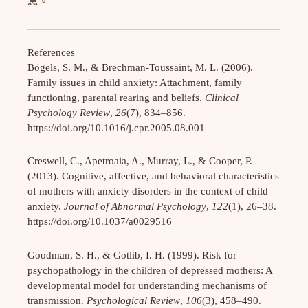
References
Bögels, S. M., & Brechman-Toussaint, M. L. (2006).
Family issues in child anxiety: Attachment, family
functioning, parental rearing and beliefs.
Clinical
Psychology Review
,
26
(7), 834–856.
https://doi.org/10.1016/j.cpr.2005.08.001
Creswell, C., Apetroaia, A., Murray, L., & Cooper, P.
(2013). Cognitive, affective, and behavioral characteristics
of mothers with anxiety disorders in the context of child
anxiety.
Journal of Abnormal Psychology
,
122
(1), 26–38.
https://doi.org/10.1037/a0029516
Goodman, S. H., & Gotlib, I. H. (1999). Risk for
psychopathology in the children of depressed mothers: A
developmental model for understanding mechanisms of
transmission.
Psychological Review
,
106
(3), 458–490.