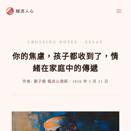
跳
至
主
要
內
容
你的焦慮，孩子都收到了，情
緒在家庭中的傳遞
作者:
劉子維 臨床心理師
/
2026 年 3 月 15 日