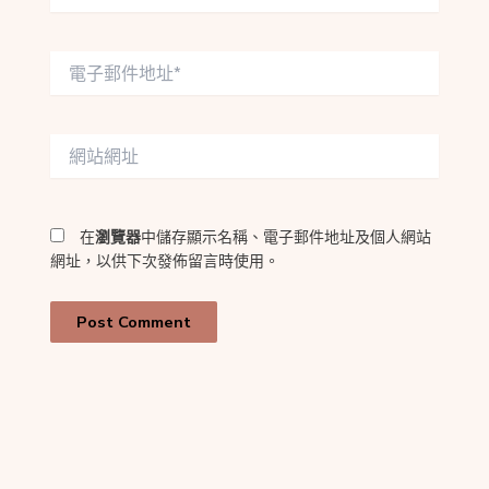
電
子
郵
件
網
地
站
址
網
*
址
在
瀏覽器
中儲存顯示名稱、電子郵件地址及個人網站
網址，以供下次發佈留言時使用。