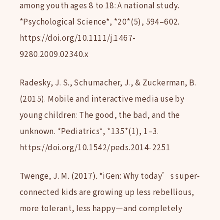
among youth ages 8 to 18: A national study.
*Psychological Science*, *20*(5), 594–602.
https://doi.org/10.1111/j.1467-
9280.2009.02340.x
Radesky, J. S., Schumacher, J., & Zuckerman, B.
(2015). Mobile and interactive media use by
young children: The good, the bad, and the
unknown. *Pediatrics*, *135*(1), 1–3.
https://doi.org/10.1542/peds.2014-2251
Twenge, J. M. (2017). *iGen: Why today’s super-
connected kids are growing up less rebellious,
more tolerant, less happy—and completely