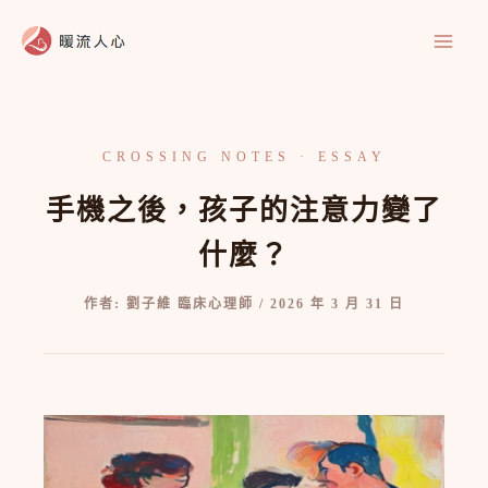
跳
至
主
要
內
容
手機之後，孩子的注意力變了
什麼？
作者:
劉子維 臨床心理師
/
2026 年 3 月 31 日