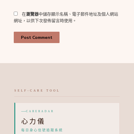
網
*
址
在
瀏覽器
中儲存顯示名稱、電子郵件地址及個人網站
網址，以供下次發佈留言時使用。
SELF-CARE TOOL
CARERADAR
心力儀
每日身心信號追蹤系統