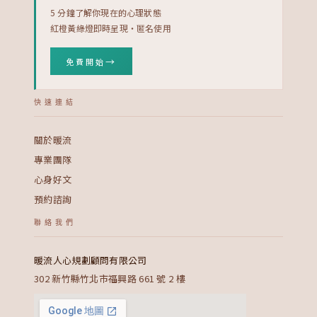
5 分鐘了解你現在的心理狀態
紅橙黃綠燈即時呈現・匿名使用
→
免費開始
快速連結
關於暖流
專業團隊
心身好文
預約諮詢
聯絡我們
暖流人心規劃顧問有限公司
302 新竹縣竹北市福興路 661 號 2 樓