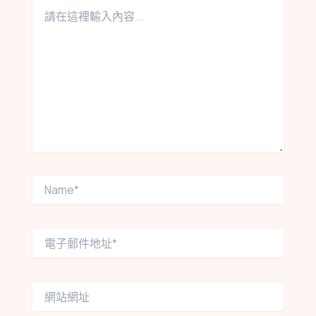
請
在
這
裡
輸
入
內
容...
Name*
電
子
郵
件
網
地
站
址