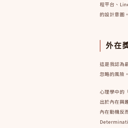
程平台、Li
的設計意圖
外在
這是我認為
忽略的風險
心理學中的「過
出於內在興
內在動機反而會
Determi