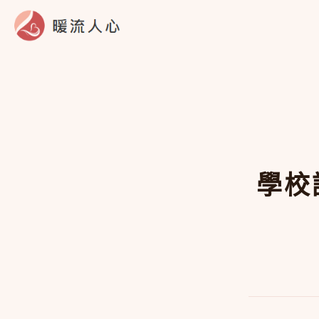
跳
至
主
要
內
容
學校