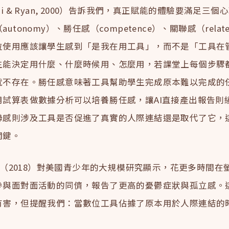
i & Ryan, 2000）告訴我們，真正賦能的體驗要滿足三個
utonomy）、勝任感（competence）、關聯感（relate
位使用應該讓學生感到「是我在用工具」，而不是「工具在
生能決定用什麼、什麼時候用、怎麼用，若課堂上每個步驟
就不存在。勝任感意味著工具幫助學生完成原本難以完成的
用試算表做數據分析可以培養勝任感，讓AI直接產出報告則
聯感則涉及工具是否促進了真實的人際連結還是取代了它，
關鍵。
等人（2018）對美國青少年的大規模研究顯示，花更多時間在
參與面對面活動的同儕，報告了更高的憂鬱症狀與孤立感。
有害，但提醒我們：當數位工具佔據了原本用於人際連結的