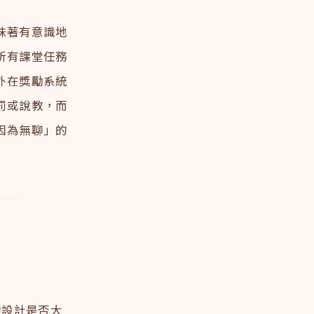
味著有意識地
所有課堂任務
外在獎勵系統
罰或說教，而
因為無聊」的
的設計是否大