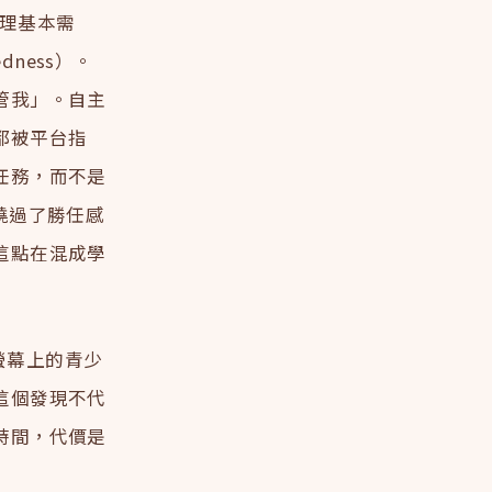
心理基本需
dness）。
管我」。自主
都被平台指
任務，而不是
繞過了勝任感
這點在混成學
螢幕上的青少
這個發現不代
時間，代價是