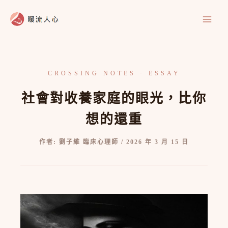
跳
至
主
要
內
容
社會對收養家庭的眼光，比你
想的還重
作者:
劉子維 臨床心理師
/
2026 年 3 月 15 日