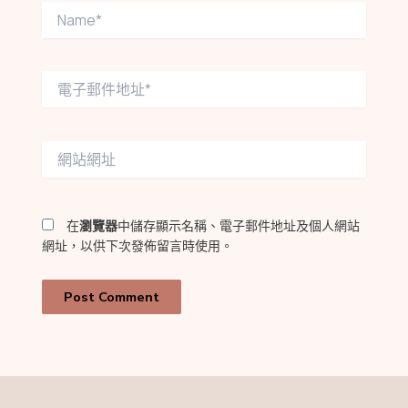
Name*
電
子
郵
件
網
地
站
址
網
*
址
在
瀏覽器
中儲存顯示名稱、電子郵件地址及個人網站
網址，以供下次發佈留言時使用。