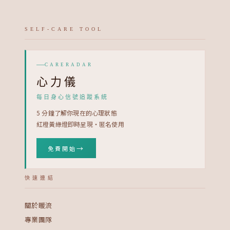
SELF-CARE TOOL
CARERADAR
心力儀
每日身心信號追蹤系統
5 分鐘了解你現在的心理狀態
紅橙黃綠燈即時呈現・匿名使用
→
免費開始
快速連結
關於暖流
專業團隊