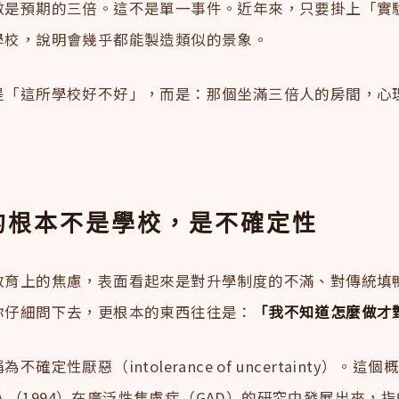
數是預期的三倍。這不是單一事件。近年來，只要掛上「實
學校，說明會幾乎都能製造類似的景象。
是「這所學校好不好」，而是：那個坐滿三倍人的房間，心
的根本不是學校，是不確定性
教育上的焦慮，表面看起來是對升學制度的不滿、對傳統填
你仔細問下去，更根本的東西往往是：
「我不知道怎麼做才
不確定性厭惡（intolerance of uncertainty）。這
on等人（1994）在廣泛性焦慮症（GAD）的研究中發展出來，