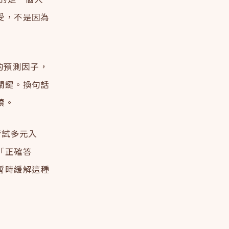
受，不是因為
強的預測因子，
關鍵。換句話
續。
考試多元入
「正確答
暫時緩解這種