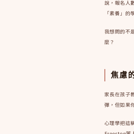
說，報名人
「素養」的
我想問的不
麼？
焦慮
家長在孩子
彈，但如果
心理學把這稱為
Freest