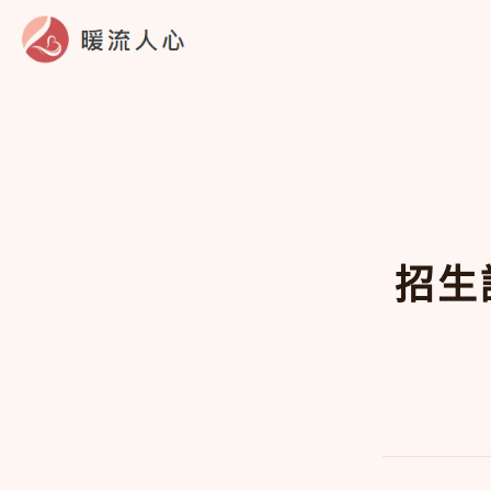
跳
至
主
要
內
容
招生