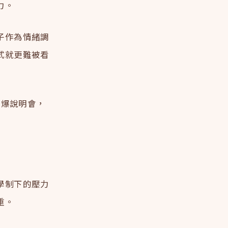
力。
子作為情緒調
式就更難被看
擠爆說明會，
學制下的壓力
重。