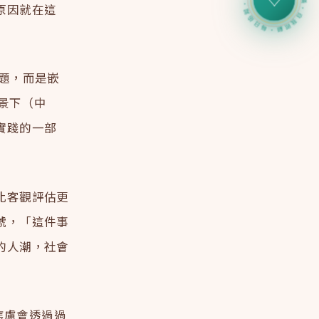
心力儀・自我照顧・每日追蹤・心力儀・自我照顧・每日追蹤・
♡
原因就在這
題，而是嵌
背景下（中
實踐的一部
比客觀評估更
號，「這件事
的人潮，社會
育焦慮會透過過