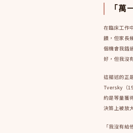
「萬
在臨床工作
饋，但家長
個機會我錯
好，但我沒
這描述的正是損
Tversky
約是等量獲
決策上被放
「我沒有給