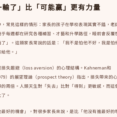
一輸了」比「可能贏」更有力量
中，常見這樣的情形：家長的孩子在學校表現其實不錯，老
幾乎每週都在研究各種補習、才藝和升學路徑，睡前會反覆
過了」。這類家長常說的話是：「我不是怕他不好，我是怕
有給他。」
失趨避（loss aversion）的心理結構。Kahneman和
（1979）的展望理論（prospect theory）指出，損失帶來
得的兩倍。人類天生對「失去」比對「得到」更敏感，而這
大了。
他最好的機會」，對很多家長來說，是比「他沒有進最好的