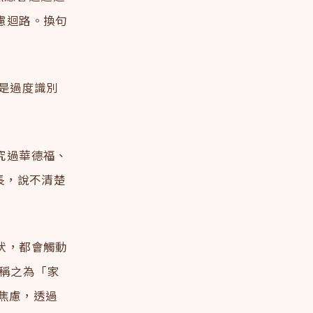
慮迴路。換句
是過度識別
究過華德福、
長，說不清楚
伏，都會觸動
）稱之為「家
理的焦慮，透過