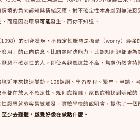
知情境的負向認知與情緒反應，對不確定性本身感到無法忍
生，而是因為壞事
可能
發生、而你不知道。
人（1998）的研究發現，不確定性厭惡是擔憂（worry）最
什麼用」的正向信念、比問題解決能力、比認知迴避都更為
度厭惡不確定性的人，即使客觀風險並不高，焦慮仍然會持
環境近年來快速變動，108課綱、學習歷程、繁星、申請、
改革都在放大不確定性。規則愈複雜，家長愈難找到明確的
定性厭惡就愈容易被觸發。實驗學校的說明會，提供了一個
：
至少去聽聽，感覺好像在做點什麼。