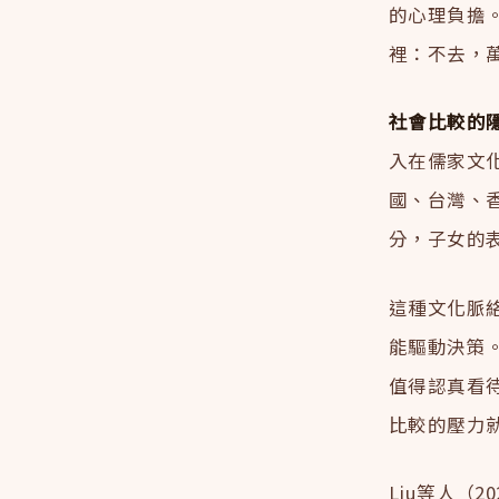
的心理負擔
裡：不去，
社會比較的
入在儒家文化
國、台灣、
分，子女的
這種文化脈
能驅動決策
值得認真看
比較的壓力
Liu等人（