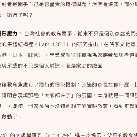
。前者是關乎自己是否盡責的道德問題。說明會爆滿，部分
萬一錯過了呢？
隱形壓力。
台灣社會的教育競爭，從來不只是個別家庭的問
的集體結構裡。Lam（2011）的研究指出，在儒家文化
香港、日本、韓國），學業成就往往被視為家族榮耀與孝道
表現承載的不只是個人前途，而是家庭的臉面。
絡讓教育焦慮有了獨特的傳染機制：旁邊的家長在做什麼，
。說明會現場那種「大家都來了」的氛圍，本身就是一個訊
待」。即使一個家長原本沒特別想了解實驗教育，看到群聚
就啟動了。
2024）的大規模研究（n = 3,298）進一步揭示，父母的教