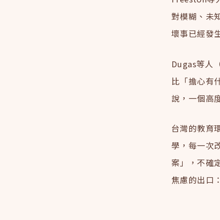
對模糊、未
壞事已經發
Dugas等
比「擔心有
說，一個高
台灣的教育
學，每一次
案」，不確
焦慮的出口