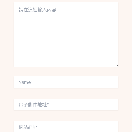
請
在
這
裡
輸
入
內
容...
Name*
電
子
郵
件
網
地
站
址