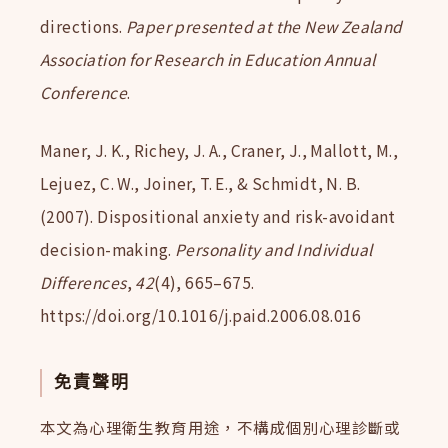
directions.
Paper presented at the New Zealand
Association for Research in Education Annual
Conference
.
Maner, J. K., Richey, J. A., Craner, J., Mallott, M.,
Lejuez, C. W., Joiner, T. E., & Schmidt, N. B.
(2007). Dispositional anxiety and risk-avoidant
decision-making.
Personality and Individual
Differences
,
42
(4), 665–675.
https://doi.org/10.1016/j.paid.2006.08.016
免責聲明
本文為心理衛生教育用途，不構成個別心理診斷或