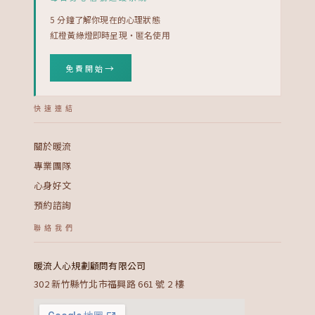
5 分鐘了解你現在的心理狀態
紅橙黃綠燈即時呈現・匿名使用
→
免費開始
快速連結
關於暖流
專業團隊
心身好文
預約諮詢
聯絡我們
暖流人心規劃顧問有限公司
302 新竹縣竹北市福興路 661 號 2 樓