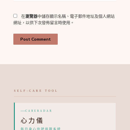
網
*
址
在
瀏覽器
中儲存顯示名稱、電子郵件地址及個人網站
網址，以供下次發佈留言時使用。
SELF-CARE TOOL
CARERADAR
心力儀
每日身心信號追蹤系統