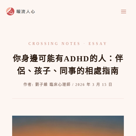
跳
至
主
要
內
容
你身邊可能有ADHD的人：伴
侶、孩子、同事的相處指南
作者:
劉子維 臨床心理師
/
2026 年 3 月 15 日