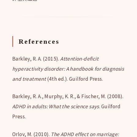
References
Barkley, R. A. (2015).
Attention-deficit
hyperactivity disorder: A handbook for diagnosis
and treatment
(4th ed.). Guilford Press.
Barkley, R. A., Murphy, K. R., & Fischer, M. (2008).
ADHD in adults: What the science says
. Guilford
Press.
Orlov, M. (2010).
The ADHD effect on marriage: