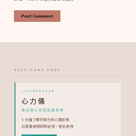
SELF-CARE TOOL
CARERADAR
心力儀
每日身心信號追蹤系統
5 分鐘了解你現在的心理狀態
紅橙黃綠燈即時呈現・匿名使用