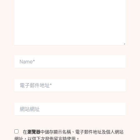
輸
入
內
容...
Name*
電
子
郵
件
網
地
站
址
網
*
址
在
瀏覽器
中儲存顯示名稱、電子郵件地址及個人網站
網址，以供下次發佈留言時使用。