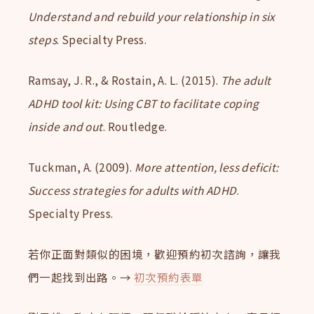
Understand and rebuild your relationship in six
steps
. Specialty Press.
Ramsay, J. R., & Rostain, A. L. (2015).
The adult
ADHD tool kit: Using CBT to facilitate coping
inside and out
. Routledge.
Tuckman, A. (2009).
More attention, less deficit:
Success strategies for adults with ADHD
.
Specialty Press.
若你正面對類似的困境，歡迎預約初次諮詢，讓我
們一起找到出路。→
初次預約表單