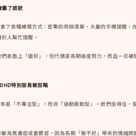
略掩蓋了症狀
D學會了各種補償方式：密集的待辦清單、大量的手機提醒、
讓別人幫忙提醒。
他們表面上「還好」，但代價是長期過度努力，而且一旦補
。
人ADHD特別容易被忽略
D更多是「不專注型」，而非「過動衝動型」。她們坐得住，
。
診斷為焦慮症或憂鬱症，因為長期「做不好」帶來的情緒問題