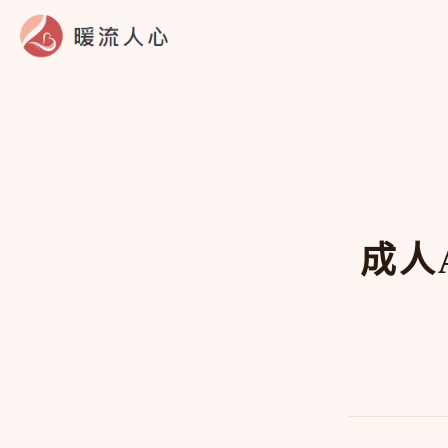
跳
至
主
要
內
容
成人