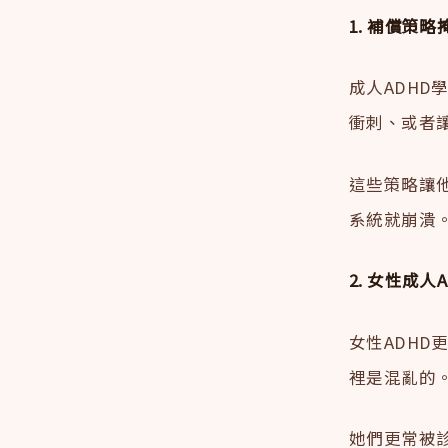
1. 補償策
成人ADH
衝刺、或者
這些策略讓
系統就崩潰
2. 女性成
女性ADH
裡是混亂的
她們更常被