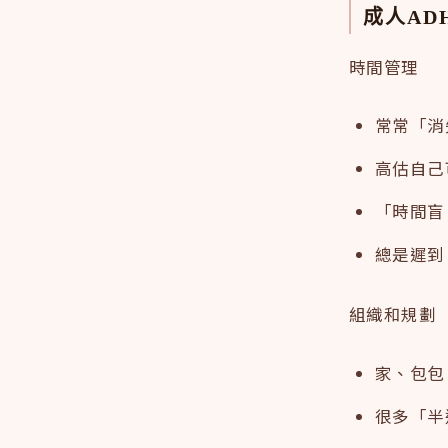
成人AD
時間管理
常常「消
高估自己
「時間盲
總是遲到
組織和規劃
家、包包
很多「半