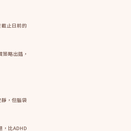
在截止日前的
償策略出錯，
安靜，但腦袋
，比ADHD