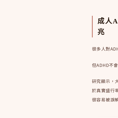
成人
兆
很多人對A
但ADHD不
研究顯示，大
於真實盛行
很容易被誤