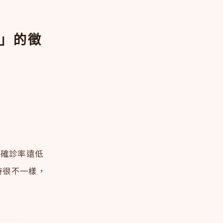
現」的徵
的確診率遠低
時很不一樣，