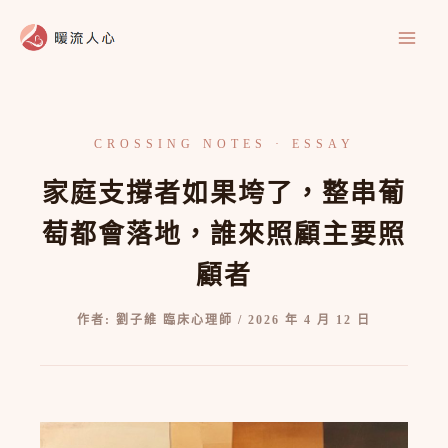
跳
至
主
要
內
容
家庭支撐者如果垮了，整串葡
萄都會落地，誰來照顧主要照
顧者
作者:
劉子維 臨床心理師
/
2026 年 4 月 12 日