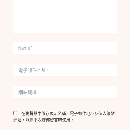
入
內
容...
Name*
電
子
郵
件
網
地
站
址
網
*
址
在
瀏覽器
中儲存顯示名稱、電子郵件地址及個人網站
網址，以供下次發佈留言時使用。