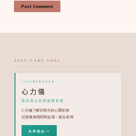
SELF-CARE TOOL
CARERADAR
心力儀
每日身心信號追蹤系統
5 分鐘了解你現在的心理狀態
紅橙黃綠燈即時呈現・匿名使用
→
免費開始