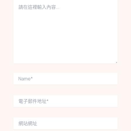
請
在
這
裡
輸
入
內
容...
Name*
電
子
郵
件
網
地
站
址