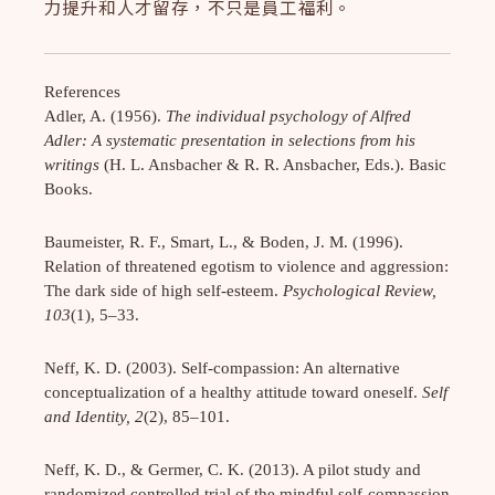
力提升和人才留存，不只是員工福利。
References
Adler, A. (1956).
The individual psychology of Alfred
Adler: A systematic presentation in selections from his
writings
(H. L. Ansbacher & R. R. Ansbacher, Eds.). Basic
Books.
Baumeister, R. F., Smart, L., & Boden, J. M. (1996).
Relation of threatened egotism to violence and aggression:
The dark side of high self-esteem.
Psychological Review,
103
(1), 5–33.
Neff, K. D. (2003). Self-compassion: An alternative
conceptualization of a healthy attitude toward oneself.
Self
and Identity, 2
(2), 85–101.
Neff, K. D., & Germer, C. K. (2013). A pilot study and
randomized controlled trial of the mindful self-compassion