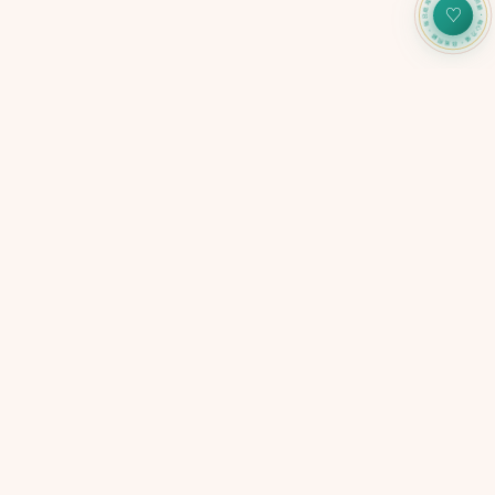
心力儀・自我照顧・每日追蹤・心力儀・自我照顧・每日
♡
SELF-CARE TOOL
CARERADAR
心力儀
每日身心信號追蹤系統
5 分鐘了解你現在的心理狀態
紅橙黃綠燈即時呈現・匿名使用
→
免費開始
快速連結