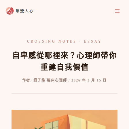
跳
至
主
要
內
容
自卑感從哪裡來？心理師帶你
重建自我價值
作者:
劉子維 臨床心理師
/
2026 年 3 月 15 日