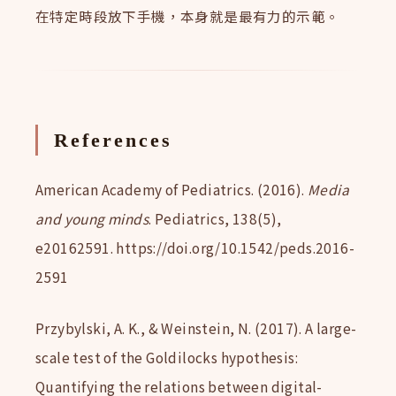
在特定時段放下手機，本身就是最有力的示範。
References
American Academy of Pediatrics. (2016).
Media
and young minds
. Pediatrics, 138(5),
e20162591. https://doi.org/10.1542/peds.2016-
2591
Przybylski, A. K., & Weinstein, N. (2017). A large-
scale test of the Goldilocks hypothesis:
Quantifying the relations between digital-