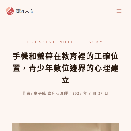
跳
至
主
要
內
容
手機和螢幕在教育裡的正確位
置，青少年數位邊界的心理建
立
作者:
劉子維 臨床心理師
/
2026 年 3 月 27 日