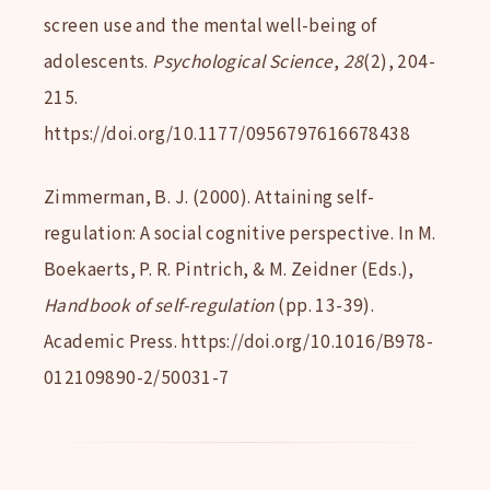
screen use and the mental well-being of
adolescents.
Psychological Science
,
28
(2), 204-
215.
https://doi.org/10.1177/0956797616678438
Zimmerman, B. J. (2000). Attaining self-
regulation: A social cognitive perspective. In M.
Boekaerts, P. R. Pintrich, & M. Zeidner (Eds.),
Handbook of self-regulation
(pp. 13-39).
Academic Press. https://doi.org/10.1016/B978-
012109890-2/50031-7