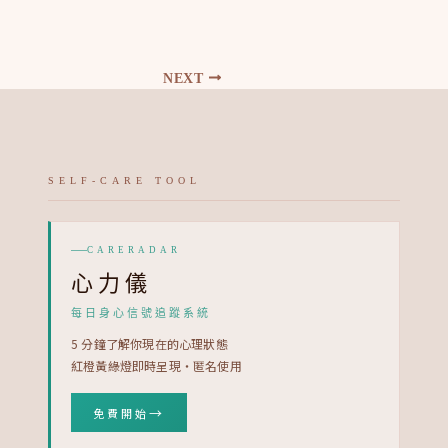
NEXT
SELF-CARE TOOL
CARERADAR
心力儀
每日身心信號追蹤系統
5 分鐘了解你現在的心理狀態
紅橙黃綠燈即時呈現・匿名使用
→
免費開始