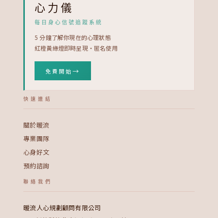
心力儀
每日身心信號追蹤系統
5 分鐘了解你現在的心理狀態
紅橙黃綠燈即時呈現・匿名使用
→
免費開始
快速連結
關於暖流
專業團隊
心身好文
預約諮詢
聯絡我們
暖流人心規劃顧問有限公司