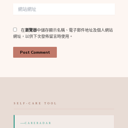
件
網
地
站
址
網
*
址
在
瀏覽器
中儲存顯示名稱、電子郵件地址及個人網站
網址，以供下次發佈留言時使用。
SELF-CARE TOOL
CARERADAR