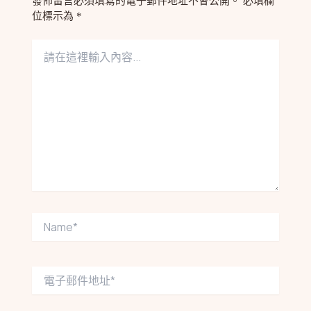
發佈留言必須填寫的電子郵件地址不會公開。
必填欄
位標示為
*
請
在
這
裡
輸
入
內
容...
Name*
電
子
郵