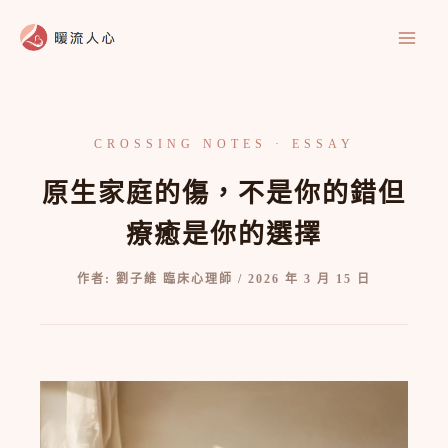
跳
至
主
要
內
容
原生家庭的傷，不是你的錯但
療癒是你的選擇
作者:
劉子維 臨床心理師
/
2026 年 3 月 15 日