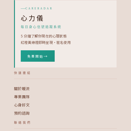
CARERADAR
心力儀
每日身心信號追蹤系統
5 分鐘了解你現在的心理狀態
紅橙黃綠燈即時呈現・匿名使用
→
免費開始
快速連結
關於暖流
專業團隊
心身好文
預約諮詢
聯絡我們