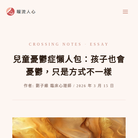
跳
至
主
要
內
容
兒童憂鬱症懶人包：孩子也會
憂鬱，只是方式不一樣
作者:
劉子維 臨床心理師
/
2026 年 3 月 15 日