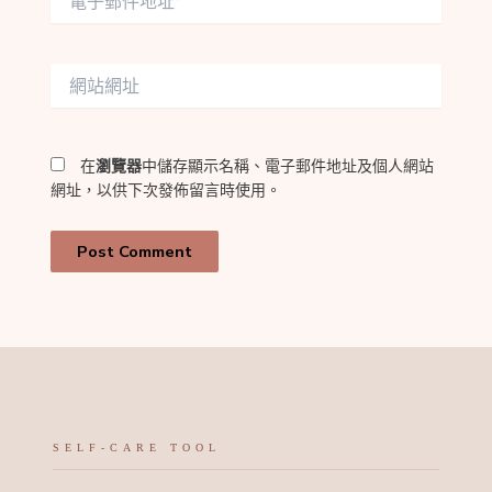
子
郵
件
網
地
站
址
網
*
址
在
瀏覽器
中儲存顯示名稱、電子郵件地址及個人網站
網址，以供下次發佈留言時使用。
SELF-CARE TOOL