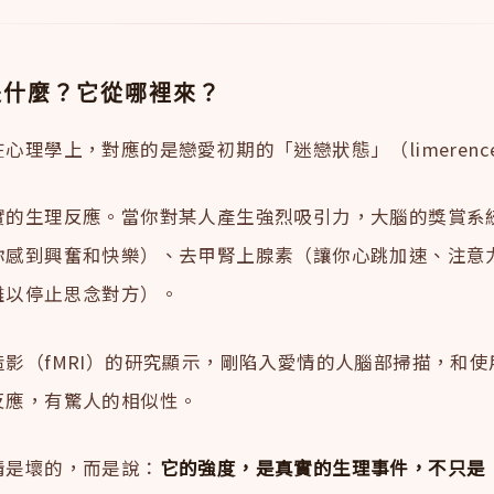
是什麼？它從哪裡來？
心理學上，對應的是戀愛初期的「迷戀狀態」（limerenc
實的生理反應。當你對某人產生強烈吸引力，大腦的獎賞系
你感到興奮和快樂）、去甲腎上腺素（讓你心跳加速、注意
難以停止思念對方）。
造影（fMRI）的研究顯示，剛陷入愛情的人腦部掃描，和使
反應，有驚人的相似性。
情是壞的，而是說：
它的強度，是真實的生理事件，不只是