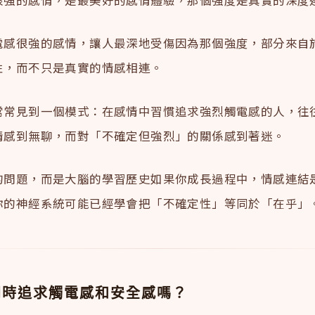
電感很強的感情，讓人最深地受傷因為那個強度，部分來自
性，而不只是真實的情感相連。
常常見到一個模式：在感情中習慣追求強烈觸電感的人，往
情感到無聊，而對「不確定但強烈」的關係感到著迷。
的問題，而是大腦的學習歷史如果你成長過程中，情感連結
你的神經系統可能已經學會把「不確定性」等同於「在乎」
同時追求觸電感和安全感嗎？