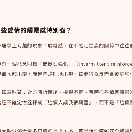
有些感情的觸電感特別強？
心理學上有趣的現象：觸電感，在不確定性高的關係中往往
一個概念叫做「間歇性強化」（intermittent reinforc
是每次都出現，而是不規則地出現，這個行為反而會被更強
，這意味著：對方時近時遠、捉摸不定、有時很熱情有時很
這種不確定性詮釋成「這個人讓我很興奮」，而不是「這段
讓大腦分泌大量多巴胺的情境，不一定是讓你感到安全和被