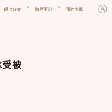
暖流好文
跨界筆記
預約表單
承受被