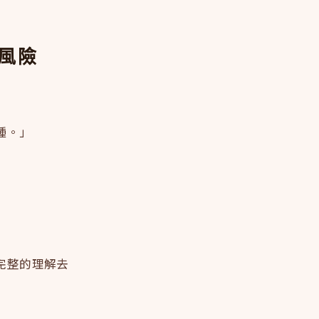
風險
種。」
完整的理解去