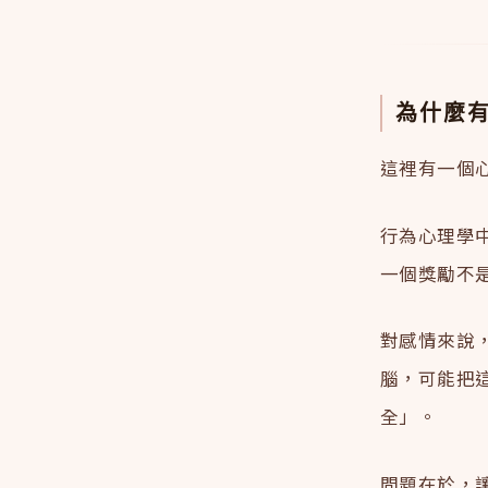
為什麼
這裡有一個
行為心理學中有
一個獎勵不
對感情來說
腦，可能把
全」。
問題在於，