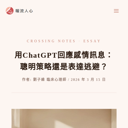
跳
至
主
要
內
容
用ChatGPT回應感情訊息：
聰明策略還是表達逃避？
作者:
劉子維 臨床心理師
/
2026 年 3 月 15 日