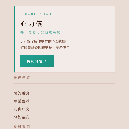
CARERADAR
心力儀
每日身心信號追蹤系統
5 分鐘了解你現在的心理狀態
紅橙黃綠燈即時呈現・匿名使用
→
免費開始
快速連結
關於暖流
專業團隊
心身好文
預約諮詢
聯絡我們