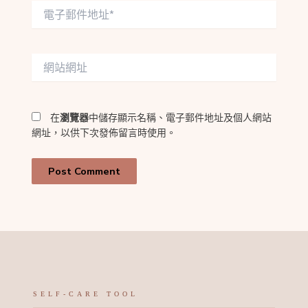
電
子
郵
件
網
地
站
址
網
*
址
在
瀏覽器
中儲存顯示名稱、電子郵件地址及個人網站
網址，以供下次發佈留言時使用。
SELF-CARE TOOL