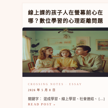
線
線上課的孩子人在螢幕前心在
上
哪？數位學習的心理距離問題
課
的
孩
子
人
在
螢
幕
前
心
在
哪？
數
位
學
習
2026 年 5 月 8 日
的
心
關鍵字： 混成學習、線上學習、社會連結、 […]
理
READ POST »
距