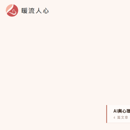
跳
至
主
要
內
容
AI與心
4 篇文章