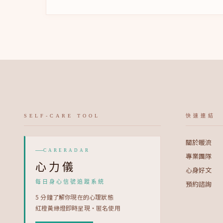
離
問
題
SELF-CARE TOOL
快速連結
關於暖流
CARERADAR
專業團隊
心力儀
心身好文
每日身心信號追蹤系統
預約諮詢
5 分鐘了解你現在的心理狀態
紅橙黃綠燈即時呈現・匿名使用