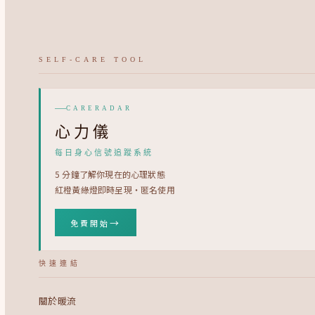
SELF-CARE TOOL
CARERADAR
心力儀
每日身心信號追蹤系統
5 分鐘了解你現在的心理狀態
紅橙黃綠燈即時呈現・匿名使用
→
免費開始
快速連結
關於暖流