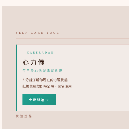
SELF-CARE TOOL
CARERADAR
心力儀
每日身心信號追蹤系統
5 分鐘了解你現在的心理狀態
紅橙黃綠燈即時呈現・匿名使用
→
免費開始
快速連結