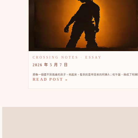
2026 年 5 月 7 日
想像一個還不到兩歲的孩子。他起床，看到的是早班來的阿姨A；吃午飯，換成了阿姨B；
READ POST »