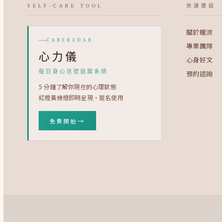
SELF-CARE TOOL
快速連結
關於暖流
CARERADAR
專業團隊
心力儀
心身好文
每日身心信號追蹤系統
預約諮詢
5 分鐘了解你現在的心理狀態
紅橙黃綠燈即時呈現・匿名使用
→
免費開始