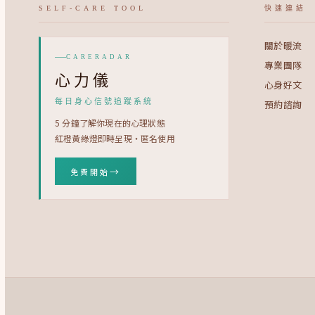
SELF-CARE TOOL
快速連結
關於暖流
CARERADAR
專業團隊
心力儀
心身好文
每日身心信號追蹤系統
預約諮詢
5 分鐘了解你現在的心理狀態
紅橙黃綠燈即時呈現・匿名使用
→
免費開始