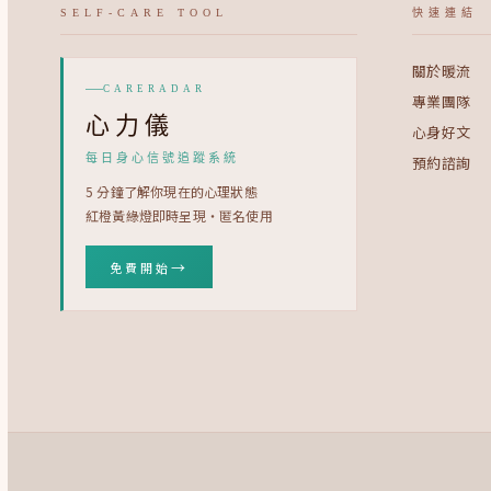
SELF-CARE TOOL
快速連結
關於暖流
CARERADAR
專業團隊
心力儀
心身好文
每日身心信號追蹤系統
預約諮詢
5 分鐘了解你現在的心理狀態
紅橙黃綠燈即時呈現・匿名使用
→
免費開始