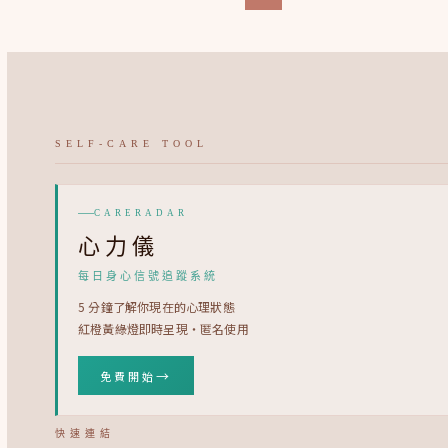
SELF-CARE TOOL
CARERADAR
心力儀
每日身心信號追蹤系統
5 分鐘了解你現在的心理狀態
紅橙黃綠燈即時呈現・匿名使用
→
免費開始
快速連結