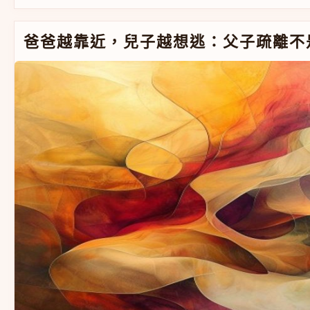
爸爸越靠近，兒子越想逃：父子疏離不是感情不好，是方
爸爸越靠近，兒子越想逃：父子疏離不