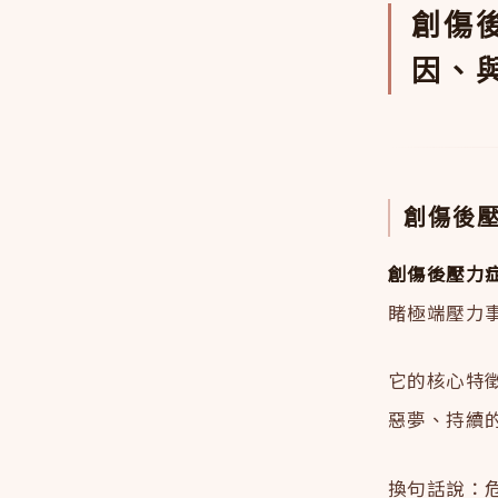
創傷
因、
創傷後
創傷後壓力症候群（
睹極端壓力
它的核心特
惡夢、持續
換句話說：