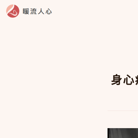
跳
至
主
要
內
容
身心