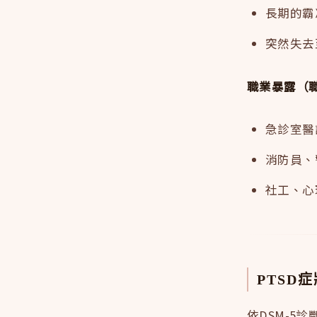
長期的霸
突然失去
職業暴露（職
急診室醫
消防員、
社工、心
PTSD
依DSM-5