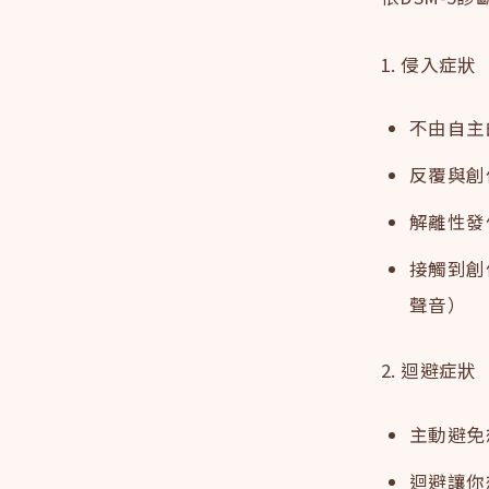
1. 侵入症狀（
不由自主
反覆與創
解離性發
接觸到創
聲音）
2. 迴避症狀（
主動避免
迴避讓你