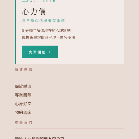
CARERADAR
心力儀
每日身心信號追蹤系統
5 分鐘了解你現在的心理狀態
紅橙黃綠燈即時呈現・匿名使用
→
免費開始
快速連結
關於暖流
專業團隊
心身好文
預約諮詢
聯絡我們
暖流人心規劃顧問有限公司