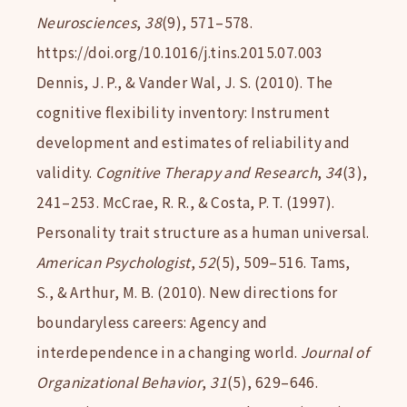
Neurosciences
,
38
(9), 571–578.
https://doi.org/10.1016/j.tins.2015.07.003
Dennis, J. P., & Vander Wal, J. S. (2010). The
cognitive flexibility inventory: Instrument
development and estimates of reliability and
validity.
Cognitive Therapy and Research
,
34
(3),
241–253. McCrae, R. R., & Costa, P. T. (1997).
Personality trait structure as a human universal.
American Psychologist
,
52
(5), 509–516. Tams,
S., & Arthur, M. B. (2010). New directions for
boundaryless careers: Agency and
interdependence in a changing world.
Journal of
Organizational Behavior
,
31
(5), 629–646.