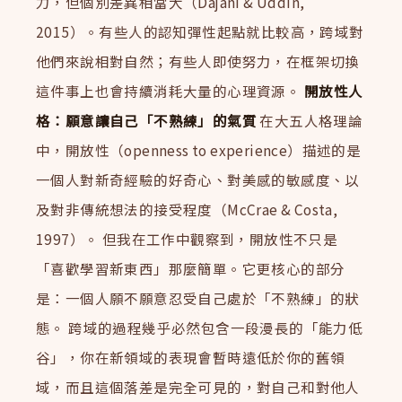
力，但個別差異相當大（Dajani & Uddin,
2015）。有些人的認知彈性起點就比較高，跨域對
他們來說相對自然；有些人即使努力，在框架切換
這件事上也會持續消耗大量的心理資源。
開放性人
格：願意讓自己「不熟練」的氣質
在大五人格理論
中，開放性（openness to experience）描述的是
一個人對新奇經驗的好奇心、對美感的敏感度、以
及對非傳統想法的接受程度（McCrae & Costa,
1997）。 但我在工作中觀察到，開放性不只是
「喜歡學習新東西」那麼簡單。它更核心的部分
是：一個人願不願意忍受自己處於「不熟練」的狀
態。 跨域的過程幾乎必然包含一段漫長的「能力低
谷」，你在新領域的表現會暫時遠低於你的舊領
域，而且這個落差是完全可見的，對自己和對他人