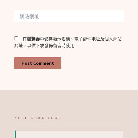
郵
件
網
地
站
址
網
*
址
在
瀏覽器
中儲存顯示名稱、電子郵件地址及個人網站
網址，以供下次發佈留言時使用。
SELF-CARE TOOL