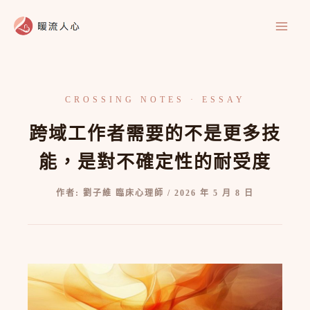
跳
至
主
要
內
容
跨域工作者需要的不是更多技
能，是對不確定性的耐受度
作者:
劉子維 臨床心理師
/
2026 年 5 月 8 日