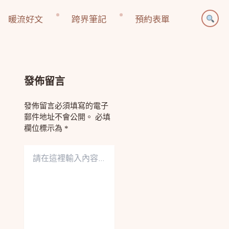
暖流好文
跨界筆記
預約表單
發佈留言
發佈留言必須填寫的電子
郵件地址不會公開。
必填
欄位標示為
*
請
在
這
裡
輸
入
內
容...