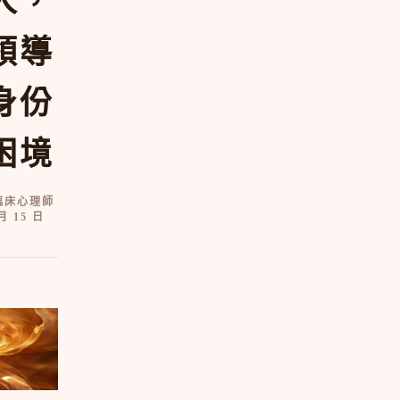
人，
領導
身份
困境
臨床心理師
 月 15 日