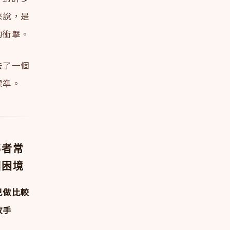
來說，是
的衝擊。
去了一個
標準。
導者常
個困境
己做比較
放手