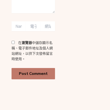
Name*
電
網
子
站
郵
網
件
址
在
瀏覽器
中儲存顯示名
地
址
稱、電子郵件地址及個人網
*
站網址，以供下次發佈留言
時使用。