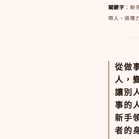
關鍵字
：新
帶人、領導
從做
人，
讓別
事的
新手
者的