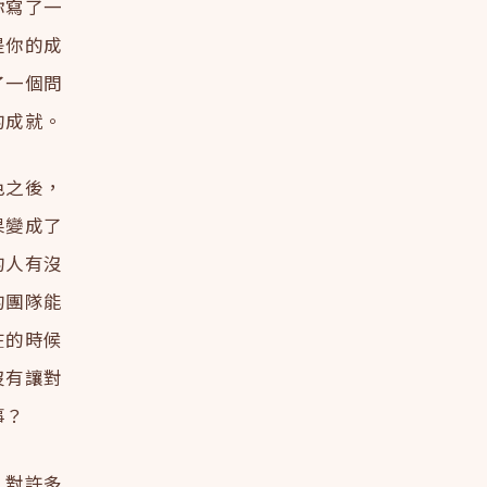
你寫了一
是你的成
了一個問
的成就。
色之後，
果變成了
的人有沒
的團隊能
在的時候
沒有讓對
事？
，對許多