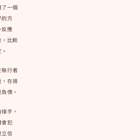
用了一個
好的方
一反應
來，比較
定。
在執行者
產，在領
是負債。
自接手，
機會犯
建立信