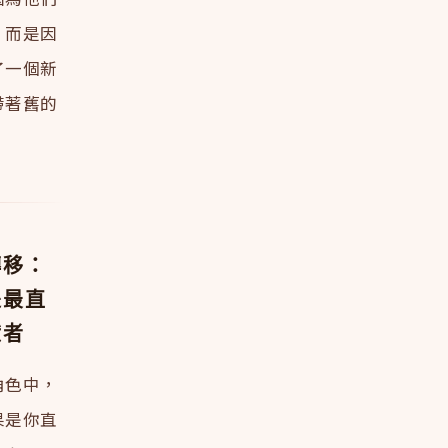
，而是因
了一個新
帶著舊的
轉移：
是最直
獻者
角色中，
果是你直