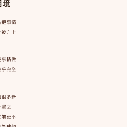
困境
為把事情
才被升上
。
把事情做
幾乎完全
讓很多新
升遷之
以前更不
因為他們