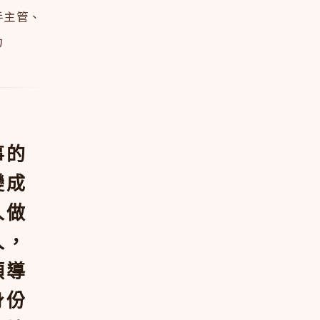
手主管、
力
事的
變成
人做
人，
領導
身份