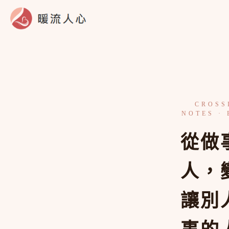
跳
至
主
要
內
容
從做
人，
讓別