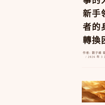
事的
新手
者的
轉換
作者:
劉子維 
/
2026 年 3